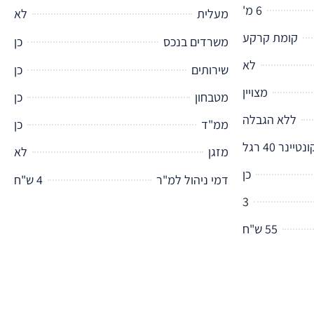
6 מ'
מעלית
לא
קומת קרקע
משרדים בנכס
כן
לא
שירותים
כן
מצויין
מטבחון
כן
ללא הגבלה
ממ"ד
כן
נטיינר 40 רגל
מזגן
לא
כן
דמי ניהול למ"ר
4 ש"ח
3
55 ש"ח