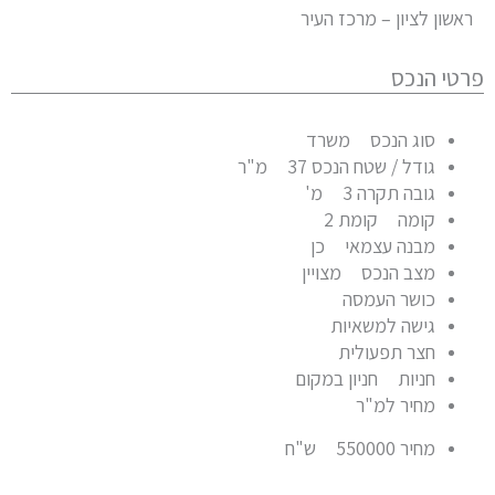
שון לציון – מרכז העיר
י הנכס
סוג הנכס
משרד
גודל / שטח הנכס
37 מ"ר
גובה תקרה
3 מ'
קומה
קומת 2
מבנה עצמאי
כן
מצב הנכס
מצויין
כושר העמסה
גישה למשאיות
חצר תפעולית
חניות
חניון במקום
מחיר למ"ר
מחיר
550000 ש"ח